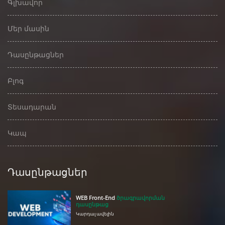
Գլխավոր
Մեր մասին
Դասընթացներ
Բլոգ
Տեսադարան
Կապ
Դասընթացներ
WEB Front-End
ծրագրավորման
դասընթաց
Կարդալ ավելին