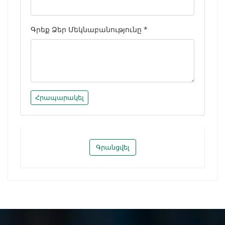
Գրեք Ձեր Մեկնաբանությունը *
Հրապարակել
Գրանցվել