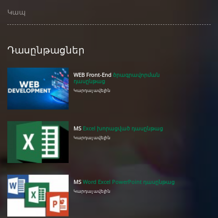
Կապ
Դասընթացներ
WEB Front-End
ծրագրավորման
դասընթաց
Կարդալ ավելին
MS
Excel խորացված դասընթաց
Կարդալ ավելին
MS
Word Excel PowerPoint դասընթաց
Կարդալ ավելին