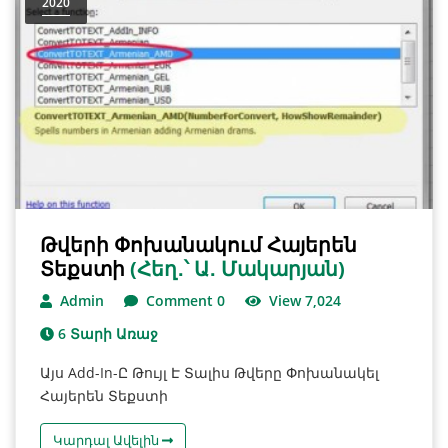
2020
Թվերի Փոխանակում Հայերեն
Տեքստի
(հեղ․՝ Ա․ Մակարյան)
Admin
Comment 0
View 7,024
6 Տարի Առաջ
Այս Add-In-Ը Թույլ Է Տալիս Թվերը Փոխանակել
Հայերեն Տեքստի
Կարդալ Ավելին