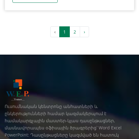
‹
1
2
›
Ուսումնական կենտրոնը անհատների և
ընկերությունների համար կազմակերպում է
համակարգչային մաստեր-կլաս դասընթացներ,
մասնավորապես օֆիսային ծրագրերից՝ Word Excel
PowerPoint: Դասընթացները կազմված են հատուկ