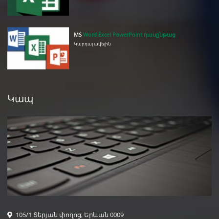
MS
Word Excel PowerPoint դասընթաց
Կարդալ ավելին
Կապ
105/1 Տերյան փողոց, Երևան 0009