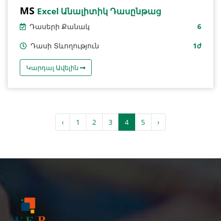
MS
Excel Անալիտիկ Դասընթաց
Դասերի Քանակ
6
Դասի Տևողություն
1ժ
Կարդալ Ավելին
‹
1
2
3
4
5
›